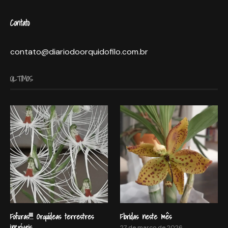
Contato
contato@diariodoorquidofilo.com.br
ÚLTIMOS
Fofuras!!!! Orquídeas terrestres
Floridas neste mês
incríveis.
27 de março de 2026