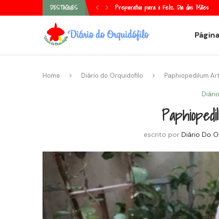
es
Episcia, tapete de rainha ou laço de amor
DESTAQUES
Página
Home
Diário do Orquidofilo
Paphiopedilum Art
Diári
Paphiopedi
escrito por
Diário Do O