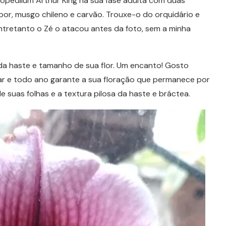
opedilum Arthur King na sua fase adulta com duas
por, musgo chileno e carvão. Trouxe-o do orquidário e
entretanto o Zé o atacou antes da foto, sem a minha
 da haste e tamanho de sua flor. Um encanto! Gosto
var e todo ano garante a sua floração que permanece por
e suas folhas e a textura pilosa da haste e bráctea.