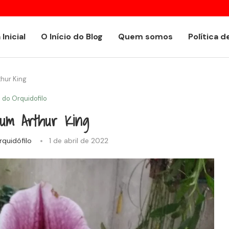
Encyclia alboxanthina
 Inicial
O Início do Blog
Quem somos
Política d
hur King
o do Orquidofilo
lum Arthur King
rquidófilo
1 de abril de 2022