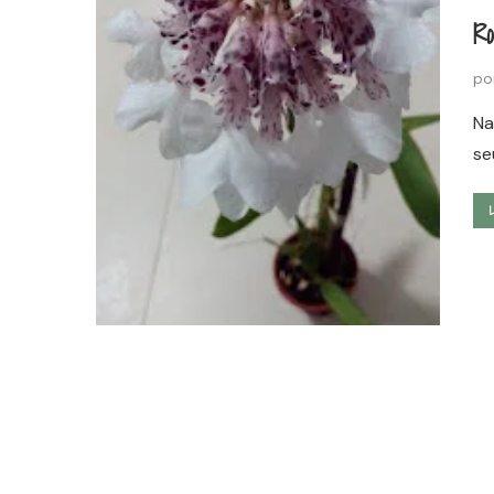
R
po
Na
se