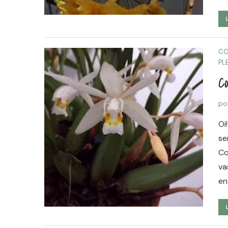
CO
PL
Co
po
Oi
se
Co
va
en