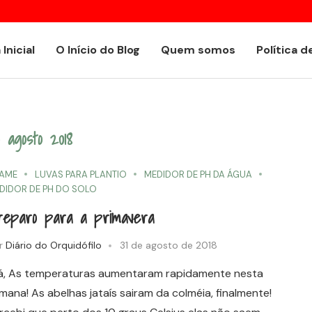
or
Encyclia alboxanthina
 Inicial
O Início do Blog
Quem somos
Política d
io
agosto 2018
AME
LUVAS PARA PLANTIO
MEDIDOR DE PH DA ÁGUA
DIDOR DE PH DO SOLO
reparo para a primavera
r
Diário do Orquidófilo
31 de agosto de 2018
á, As temperaturas aumentaram rapidamente nesta
mana! As abelhas jataís sairam da colméia, finalmente!