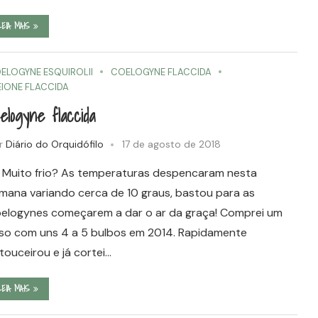
LEIA MAIS
ELOGYNE ESQUIROLII
COELOGYNE FLACCIDA
EIONE FLACCIDA
elogyne flaccida
r
Diário do Orquidófilo
17 de agosto de 2018
! Muito frio? As temperaturas despencaram nesta
mana variando cerca de 10 graus, bastou para as
elogynes começarem a dar o ar da graça! Comprei um
so com uns 4 a 5 bulbos em 2014. Rapidamente
touceirou e já cortei…
LEIA MAIS