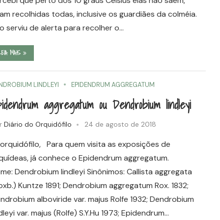
rcebi que perto dos 10 graus Celsius elas não saem,
cam recolhidas todas, inclusive os guardiães da colméia.
to serviu de alerta para recolher o…
LEIA MAIS
NDROBIUM LINDLEYI
EPIDENDRUM AGGREGATUM
idendrum aggregatum ou Dendrobium lindleyi
r
Diário do Orquidófilo
24 de agosto de 2018
 orquidófilo, Para quem visita as exposições de
quídeas, já conhece o Epidendrum aggregatum.
me: Dendrobium lindleyi Sinônimos: Callista aggregata
oxb.) Kuntze 1891; Dendrobium aggregatum Rox. 1832;
ndrobium alboviride var. majus Rolfe 1932; Dendrobium
ndleyi var. majus (Rolfe) S.Y.Hu 1973; Epidendrum…