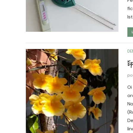
Pe
fi
Is
DE
Ep
po
Oi
or
No
(R
De
li