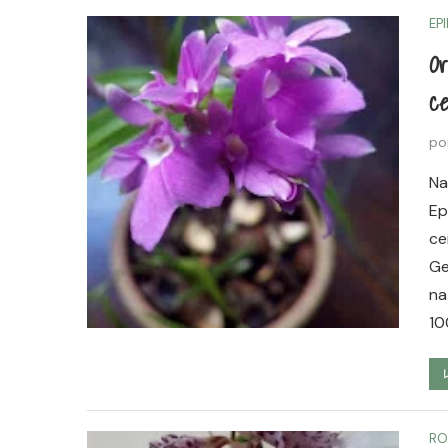
EP
Or
ce
po
Na
Ep
ce
Ge
na
10
RO