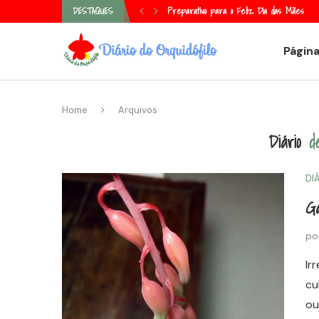
Episcia, tapete de rainha ou laço de amor
Preparativo para o Feliz Dia das Mães
DESTAQUES
Página
Home
Arquivos
Diário
d
DI
Ga
po
Ir
cu
ou