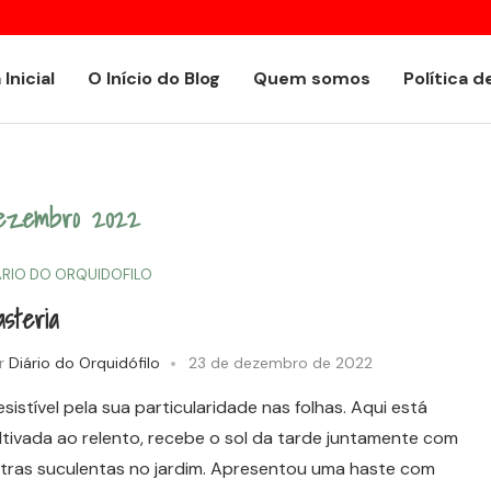
Encyclia alboxanthina
 Inicial
O Início do Blog
Quem somos
Política d
ezembro 2022
ÁRIO DO ORQUIDOFILO
steria
r
Diário do Orquidófilo
23 de dezembro de 2022
resistível pela sua particularidade nas folhas. Aqui está
ltivada ao relento, recebe o sol da tarde juntamente com
tras suculentas no jardim. Apresentou uma haste com