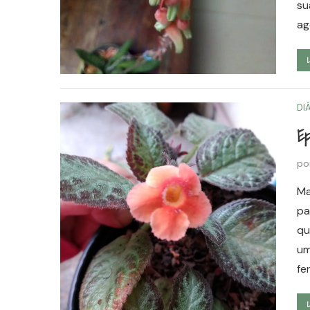
su
ag
DI
Ep
po
Ma
pa
qu
um
fe