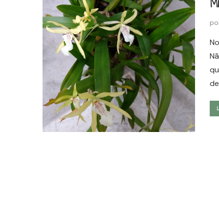
Mi
po
No
Nã
qu
de