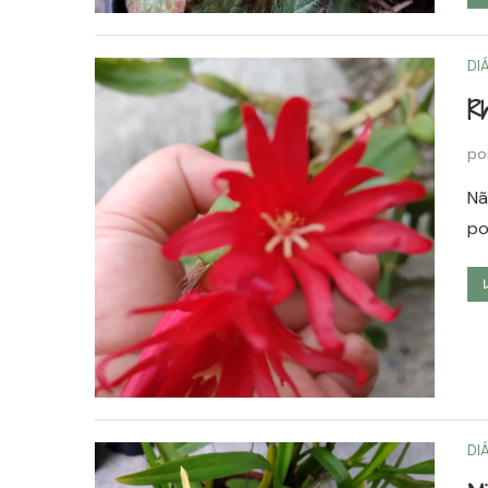
DI
Rh
po
Nã
po
DI