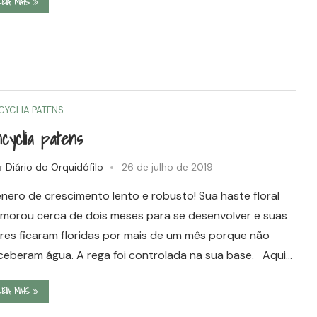
LEIA MAIS
CYCLIA PATENS
cyclia patens
r
Diário do Orquidófilo
26 de julho de 2019
nero de crescimento lento e robusto! Sua haste floral
morou cerca de dois meses para se desenvolver e suas
ores ficaram floridas por mais de um mês porque não
ceberam água. A rega foi controlada na sua base. Aqui…
LEIA MAIS