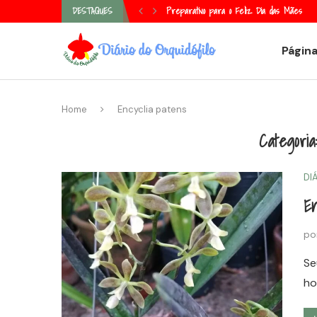
Preparativo para o Feliz Dia das Mães
DESTAQUES
Página
Home
Encyclia patens
Categoria:
DI
En
po
Se
ho