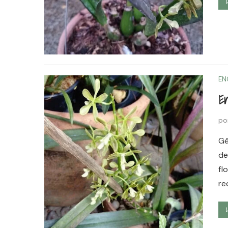
EN
En
po
Gê
de
fl
re