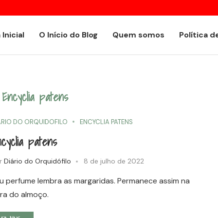
Episcia, tapete de rainha ou laço de amor
 Inicial
O Início do Blog
Quem somos
Política d
Encyclia patens
ÁRIO DO ORQUIDOFILO
ENCYCLIA PATENS
cyclia patens
r
Diário do Orquidófilo
8 de julho de 2022
u perfume lembra as margaridas. Permanece assim na
ra do almoço.