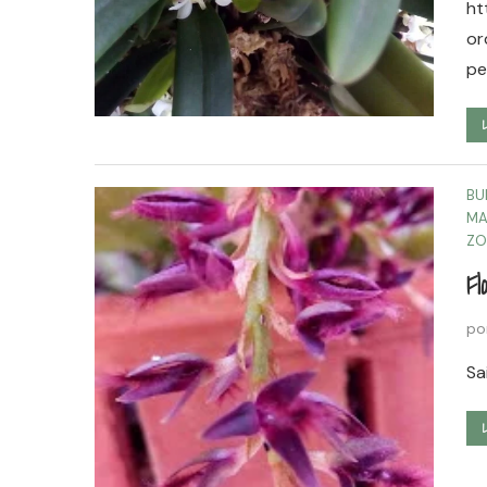
ht
or
pe
BU
MA
ZO
Fl
po
Sa