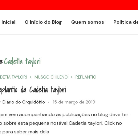
or
Encyclia alboxanthina
 Inicial
O Início do Blog
Quem somos
Política d
a:
Cadetia taylori
DETIA TAYLORI
MUSGO CHILENO
REPLANTIO
plantio da Cadetia taylori
r
Diário do Orquidófilo
15 de março de 2019
em vem acompanhando as publicações no blog deve ter
do sobre esta pequena notável Cadetia taylori. Click no
nk para saber mais dela