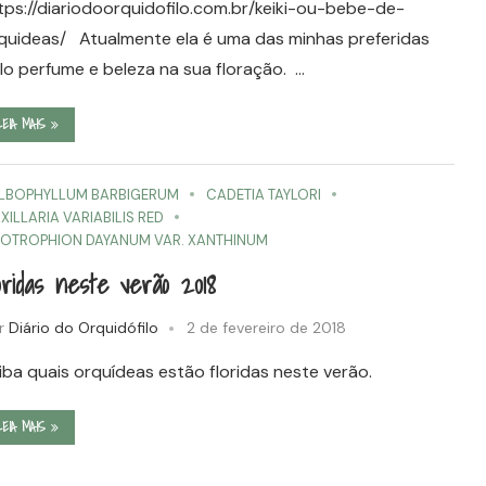
tps://diariodoorquidofilo.com.br/keiki-ou-bebe-de-
quideas/ Atualmente ela é uma das minhas preferidas
lo perfume e beleza na sua floração. …
LEIA MAIS
LBOPHYLLUM BARBIGERUM
CADETIA TAYLORI
XILLARIA VARIABILIS RED
OTROPHION DAYANUM VAR. XANTHINUM
oridas neste verão 2018
r
Diário do Orquidófilo
2 de fevereiro de 2018
iba quais orquídeas estão floridas neste verão.
LEIA MAIS