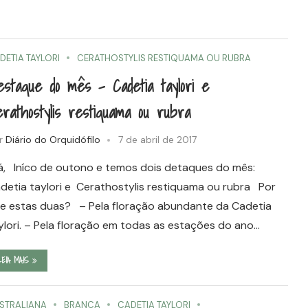
DETIA TAYLORI
CERATHOSTYLIS RESTIQUAMA OU RUBRA
staque do mês – Cadetia taylori e
rathostylis restiquama ou rubra
r
Diário do Orquidófilo
7 de abril de 2017
á, Iníco de outono e temos dois detaques do mês:
detia taylori e Cerathostylis restiquama ou rubra Por
e estas duas? – Pela floração abundante da Cadetia
ylori. – Pela floração em todas as estações do ano…
LEIA MAIS
STRALIANA
BRANCA
CADETIA TAYLORI