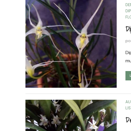
DE
DI
FL
Di
po
Di
mu
AU
LI
De