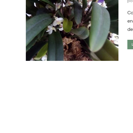
po
Co
en
de