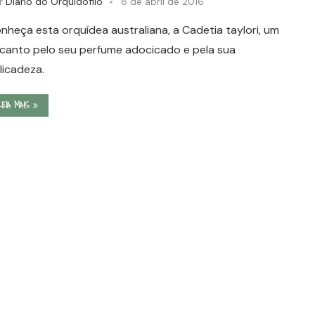
r
Diário do Orquidófilo
8 de abril de 2016
nheça esta orquídea australiana, a Cadetia taylori, um
canto pelo seu perfume adocicado e pela sua
licadeza.
LEIA MAIS