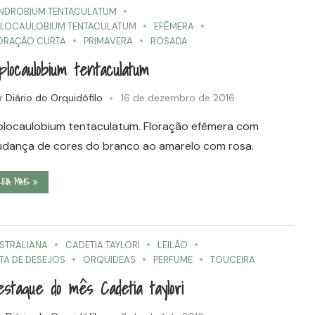
NDROBIUM TENTACULATUM
PLOCAULOBIUM TENTACULATUM
EFÊMERA
ORAÇÃO CURTA
PRIMAVERA
ROSADA
plocaulobium tentaculatum
r
Diário do Orquidófilo
16 de dezembro de 2016
plocaulobium tentaculatum. Floração efêmera com
dança de cores do branco ao amarelo com rosa.
LEIA MAIS
STRALIANA
CADETIA TAYLORI
LEILÃO
STA DE DESEJOS
ORQUIDEAS
PERFUME
TOUCEIRA
staque do mês Cadetia taylori