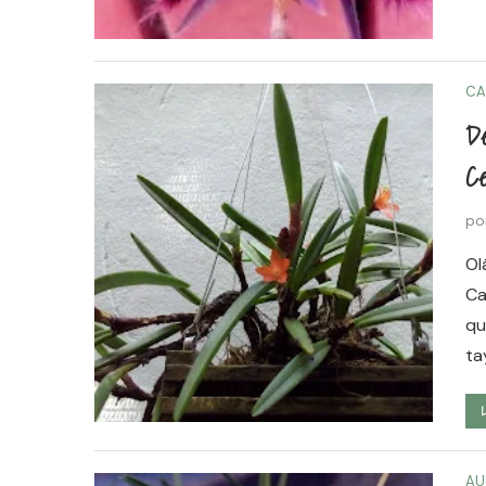
CA
De
Ce
po
Ol
Ca
qu
ta
AU