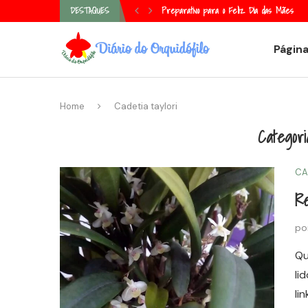
Preparativo para o Feliz Dia das Mães
Episcia, tapete de rainha ou laço de am
DESTAQUES
Página
Home
Cadetia taylori
Categori
CA
Re
po
Qu
li
li