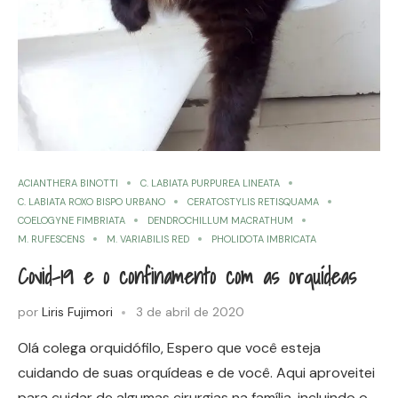
ACIANTHERA BINOTTI
C. LABIATA PURPUREA LINEATA
C. LABIATA ROXO BISPO URBANO
CERATOSTYLIS RETISQUAMA
COELOGYNE FIMBRIATA
DENDROCHILLUM MACRATHUM
M. RUFESCENS
M. VARIABILIS RED
PHOLIDOTA IMBRICATA
Covid-19 e o confinamento com as orquídeas
por
Liris Fujimori
3 de abril de 2020
Olá colega orquidófilo, Espero que você esteja
cuidando de suas orquídeas e de você. Aqui aproveitei
para cuidar de algumas cirurgias na família, incluindo o